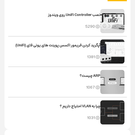
نصب UniFi Controller روی ویندوز
5290
آپگرید کردن فریمور اکسس پوینت های یونی فای (UniFi)
1381
ARP چیست؟
1067
چرا به VLAN احتیاج داریم ؟
1031