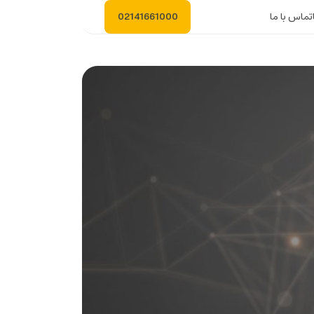
تماس با ما
02141661000