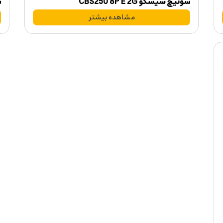
سوئیچ سیسکو CBS250 8P E 2G
س
مشاهده بیشتر