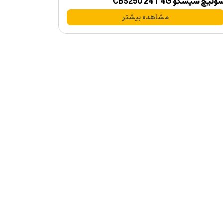
وئیچ سیسکو CBS250 24T 4G
مشاهده بیشتر