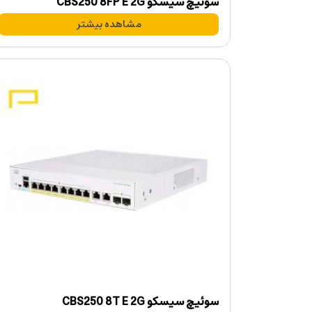
سوئیچ سیسکو CBS250 8FP E 2G
مشاهده بیشتر
سوئیچ سیسکو CBS250 8T E 2G