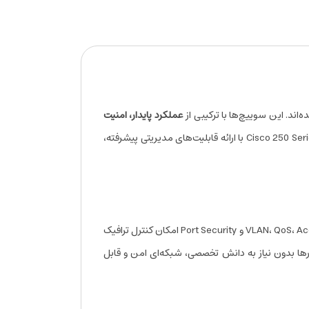
اند. این سوییچ‌ها با ترکیبی از
عملکرد پایدار، امنیت
، امکان ایجاد شبکه‌ای قابل اعتماد و با کیفیت را برای دفاتر، فروشگاه‌ها و مجموعه‌های اداری فراهم می‌کنند. Cisco 250 Series با ارائه قابلیت‌های مدیریتی پیشرفته،
آن است. این سوییچ‌ها با پشتیبانی از VLAN، QoS، Access Control List (ACL) و Port Security امکان کنترل ترافیک
رها بدون نیاز به دانش تخصصی، شبکه‌ای امن و قابل