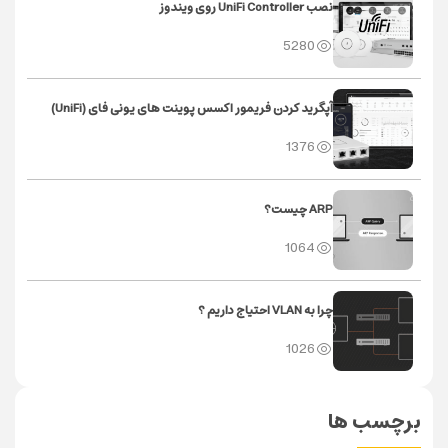
نصب UniFi Controller روی ویندوز
5280
آپگرید کردن فریمور اکسس پوینت های یونی فای (UniFi)
1376
ARP چیست؟
1064
چرا به VLAN احتیاج داریم ؟
1026
برچسب ها