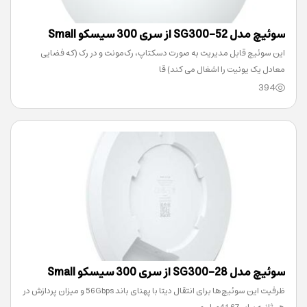
سوئیچ مدل SG300-52 از سری 300 سیسکو Small
این سوئیچ قابل‌ مدیریت به صورت دسکتاپ، رک‌مونت و در رک (که فضایی
Business
معادل یک یونیت را اشغال می کند) قا
394
سوئیچ مدل SG300-28 از سری 300 سیسکو Small
ظرفیت این سوئیچ‌ها برای انتقال دیتا با پهنای باند 56Gbps و میزان پردازش در
Business