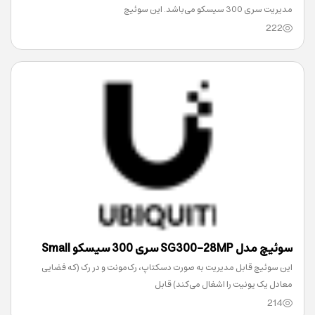
مدیریت سری 300 سیسکو می‌باشد. این سوئیچ
222
سوئیچ مدل SG300-28MP سری 300 سیسکو Small
این سوئیچ قابل مدیریت به صورت دسکتاپ، رک‌مونت و در رک (که فضایی
Business
معادل یک یونیت را اشغال می‌کند) قابل
214