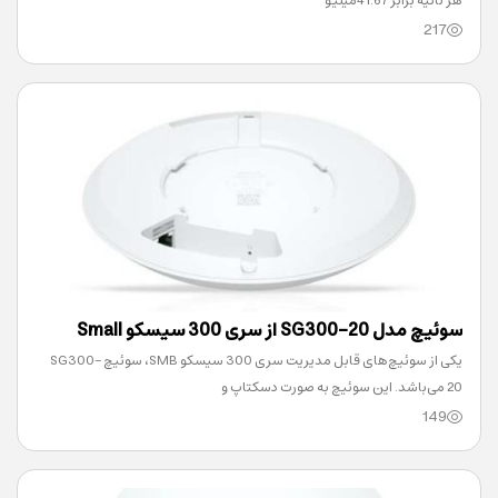
هر ثانیه برابر 41.67میلیو
217
سوئیچ مدل SG300-20 از سری 300 سیسکو Small
یکی از سوئیچ‌های قابل‌ مدیریت سری 300 سیسکو SMB، سوئیچ SG300-
Business
20 می‌باشد. این سوئیچ به صورت دسکتاپ و
149