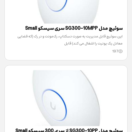
سوئیچ مدل SG300-10MPP سری سیسکو Small
این سوئیچ قابل مدیریت به صورت دسکتاپ، رک‌مونت و در رک (که فضایی
Business
معادل یک یونیت را اشغال می کند) قابل
197
سوئیچ مدل SG300-10PP از سری 300 سیسکو Small