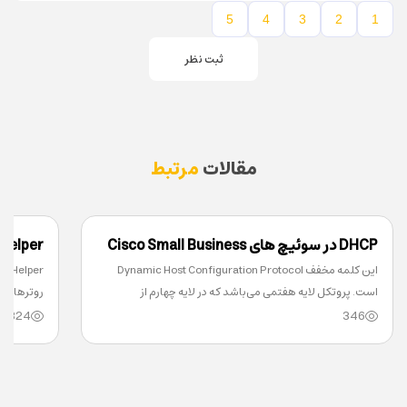
5
4
3
2
1
ثبت نظر
مقالات
مرتبط
DHCP در سوئیچ های Cisco Small Business
این کلمه مخفف Dynamic Host Configuration Protocol
usiness
است. پروتکل لایه هفتمی می‌باشد که در لایه چهارم از
روترها بسته‌های Broadcast
324
346