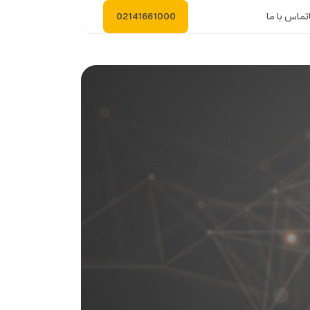
تماس با ما
02141661000