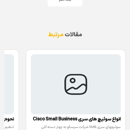
مقالات
مرتبط
انواع سوئیچ های سری Cisco Small Business
سوئیچهای سری SMB شرکت سیسکو به چهار دسته کلی
سوئیچ های iness